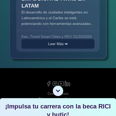
LATAM
El desarrollo de ciudades inteligentes en
Latinoamérica y el Caribe se está
potenciando con herramientas avanzadas
como BIM y los Gemelos Digitales,
fundamentales para la planificación y
Kan, Trend Smart Cities y RICI
·
31/10/2024
gestión urbana. BIM...
Leer Más ➡
Contáctanos
Términos y condiciones
Política de privacidad
¡Impulsa tu carrera con la beca RICI
info@redciudad.org
y bu
tic
!
+52 1 442 415 3053