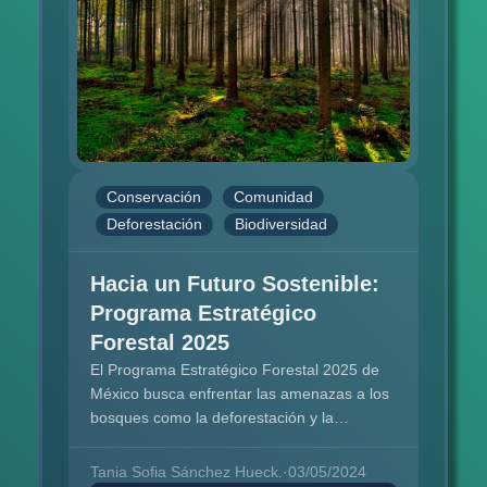
Conservación
Comunidad
Deforestación
Biodiversidad
Hacia un Futuro Sostenible:
Programa Estratégico
Forestal 2025
El Programa Estratégico Forestal 2025 de
México busca enfrentar las amenazas a los
bosques como la deforestación y la
degradación ambiental mediante estrategias
de conservación, desarrollo sostenible, y
Tania Sofia Sánchez Hueck.
·
03/05/2024