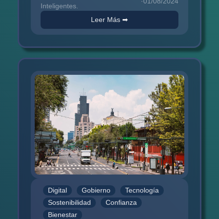
·
01/08/2024
efectiva. Exploramos las...
Inteligentes.
Leer Más ➡
Digital
Gobierno
Tecnología
Sostenibilidad
Confianza
Bienestar