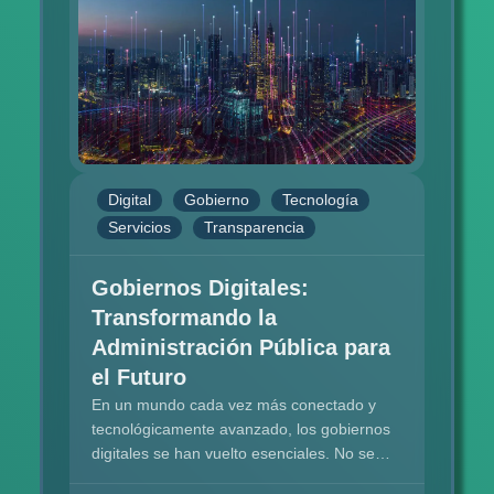
Digital
Gobierno
Tecnología
Servicios
Transparencia
Gobiernos Digitales:
Transformando la
Administración Pública para
el Futuro
En un mundo cada vez más conectado y
tecnológicamente avanzado, los gobiernos
digitales se han vuelto esenciales. No se
trata solo de usar tecnología, sino de