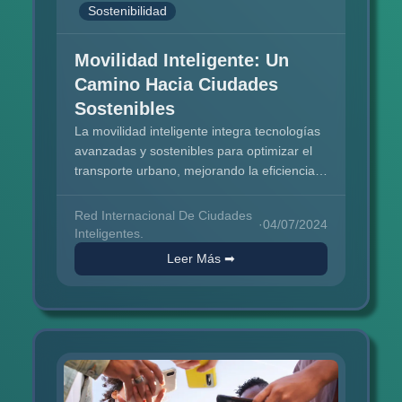
Sostenibilidad
Movilidad Inteligente: Un
Camino Hacia Ciudades
Sostenibles
La movilidad inteligente integra tecnologías
avanzadas y sostenibles para optimizar el
transporte urbano, mejorando la eficiencia,
reduciendo la contaminación y promoviendo
la equidad social. A través del uso de TIC,...
Red Internacional De Ciudades
·
04/07/2024
Inteligentes.
Leer Más ➡