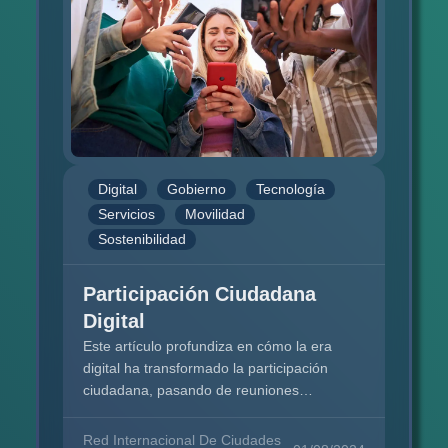
Digital
Gobierno
Tecnología
Servicios
Movilidad
Sostenibilidad
Participación Ciudadana
Digital
Este artículo profundiza en cómo la era
digital ha transformado la participación
ciudadana, pasando de reuniones
comunitarias a plataformas digitales que
facilitan una interacción más amplia y
Red Internacional De Ciudades