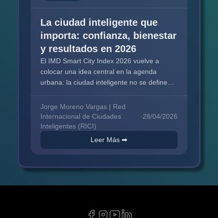
La ciudad inteligente que
importa: confianza, bienestar
y resultados en 2026
El IMD Smart City Index 2026 vuelve a
colocar una idea central en la agenda
urbana: la ciudad inteligente no se define
solo por su tecnología, sino por la
confianza...
Jorge Moreno Vargas | Red
Internacional de Ciudades
·
28/04/2026
Inteligentes (RICI)
Leer Más ➡