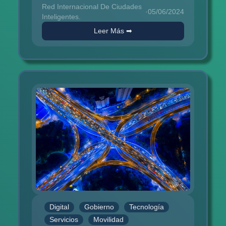
transformar completamente cómo el...
Red Internacional De Ciudades
·
05/06/2024
Inteligentes.
Leer Más ➡
Digital
Gobierno
Tecnología
Servicios
Movilidad